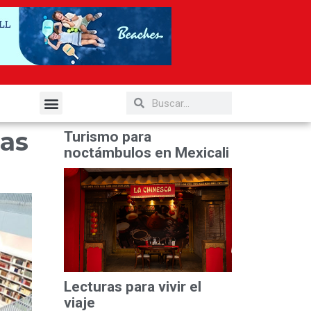
elería y Gastronomía
las
Turismo para
noctámbulos en Mexicali
Lecturas para vivir el
viaje