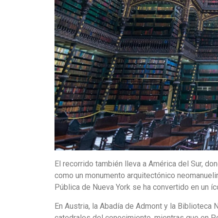
El recorrido también lleva a América del Sur, d
como un monumento arquitectónico neomanuelino
Pública de Nueva York se ha convertido en un íco
En Austria, la Abadía de Admont y la Biblioteca
catedrales del conocimiento, mientras que en Po