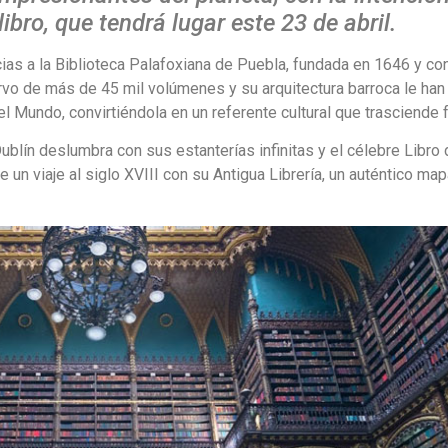
libro, que tendrá lugar este 23 de abril.
cias a la Biblioteca Palafoxiana de Puebla, fundada en 1646 y c
rvo de más de 45 mil volúmenes y su arquitectura barroca le han 
undo, convirtiéndola en un referente cultural que trasciende f
ublín deslumbra con sus estanterías infinitas y el célebre Libro 
un viaje al siglo XVIII con su Antigua Librería, un auténtico map