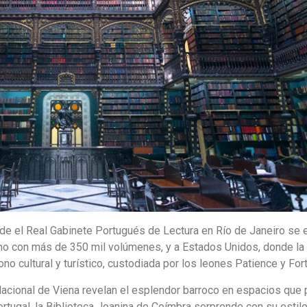
onde el Real Gabinete Portugués de Lectura en Río de Janeiro se 
 con más de 350 mil volúmenes, y a Estados Unidos, donde la 
no cultural y turístico, custodiada por los leones Patience y Fort
 Nacional de Viena revelan el esplendor barroco en espacios que
rtugal, la Biblioteca Joanina de Coímbra sorprende con su estil