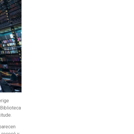
erige
Biblioteca
itude.
 parecen
o rococó y