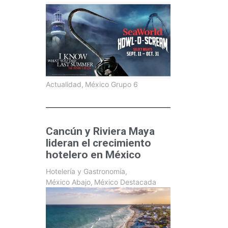
Actualidad
,
México Grupo 6
Cancún y Riviera Maya
lideran el crecimiento
hotelero en México
Hotelería y Gastronomía
,
México Abajo
,
México Destacada