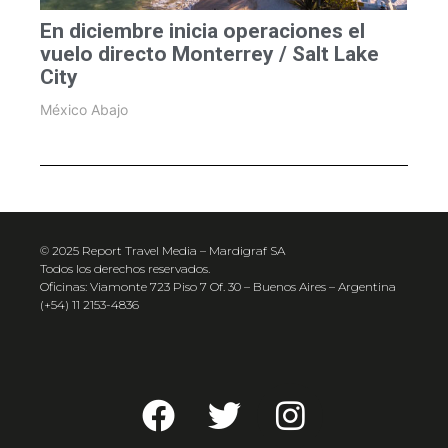
En diciembre inicia operaciones el
vuelo directo Monterrey / Salt Lake
City
México Abajo
© 2025 Report Travel Media – Mardigraf SA
Todos los derechos reservados.
Oficinas: Viamonte 723 Piso 7 Of. 30 – Buenos Aires – Argentina
(+54) 11 2153-4836