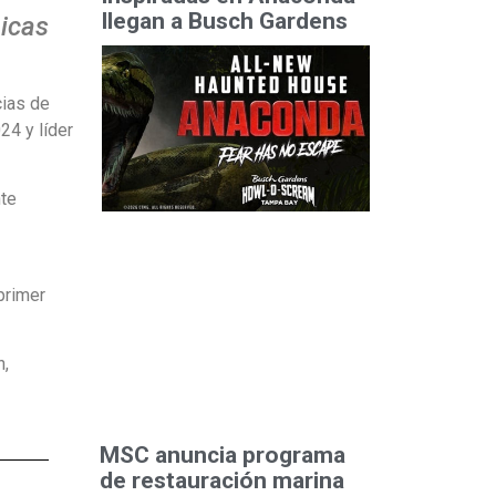
llegan a Busch Gardens
nicas
cias de
24 y líder
nte
primer
n,
MSC anuncia programa
de restauración marina