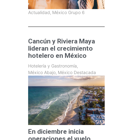
Actualidad
,
México Grupo 6
Cancún y Riviera Maya
lideran el crecimiento
hotelero en México
Hotelería y Gastronomía
,
México Abajo
,
México Destacada
En diciembre inicia
operaciones el vuelo