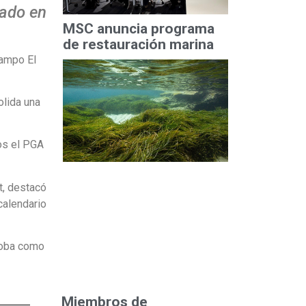
zado en
MSC anuncia programa
de restauración marina
campo El
olida una
os el PGA
, destacó
calendario
koba como
Miembros de