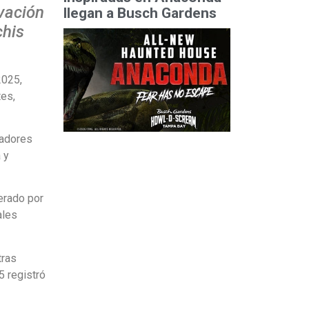
ovación
llegan a Busch Gardens
chis
2025,
tes,
radores
 y
erado por
ales
tras
5 registró