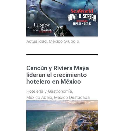
Actualidad
,
México Grupo 6
Cancún y Riviera Maya
lideran el crecimiento
hotelero en México
Hotelería y Gastronomía
,
México Abajo
,
México Destacada