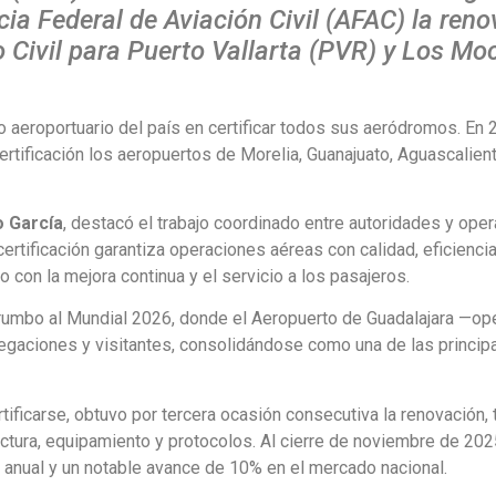
ncia Federal de Aviación Civil (AFAC) la ren
 Civil para Puerto Vallarta (PVR) y Los Mo
 aeroportuario del país en certificar todos sus aeródromos. En 
ificación los aeropuertos de Morelia, Guanajuato, Aguascalien
o García
, destacó el trabajo coordinado entre autoridades y ope
rtificación garantiza operaciones aéreas con calidad, eficiencia
con la mejora continua y el servicio a los pasajeros.
rumbo al Mundial 2026, donde el Aeropuerto de Guadalajara —op
egaciones y visitantes, consolidándose como una de las princip
tificarse, obtuvo por tercera ocasión consecutiva la renovación, 
uctura, equipamiento y protocolos. Al cierre de noviembre de 202
 anual y un notable avance de 10% en el mercado nacional.