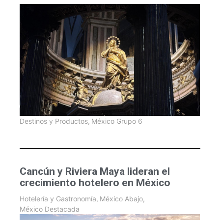
Destinos y Productos
,
México Grupo 6
Cancún y Riviera Maya lideran el
crecimiento hotelero en México
Hotelería y Gastronomía
,
México Abajo
,
México Destacada