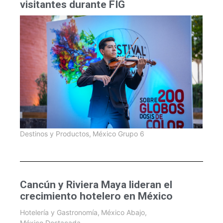
visitantes durante FIG
Destinos y Productos
,
México Grupo 6
Cancún y Riviera Maya lideran el
crecimiento hotelero en México
Hotelería y Gastronomía
,
México Abajo
,
México Destacada