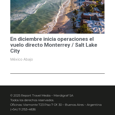
En diciembre inicia operaciones el
vuelo directo Monterrey / Salt Lake
City
México Abajo
© 2025 Report Travel Media – Mardigraf SA
Todos los derechos reservados.
Oficinas: Viamonte 723 Piso 7 Of. 30 – Buenos Aires – Argentina
(+54) 11 2153-4836