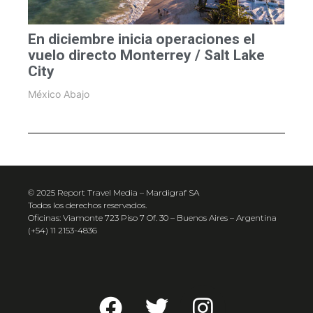
En diciembre inicia operaciones el
vuelo directo Monterrey / Salt Lake
City
México Abajo
© 2025 Report Travel Media – Mardigraf SA
Todos los derechos reservados.
Oficinas: Viamonte 723 Piso 7 Of. 30 – Buenos Aires – Argentina
(+54) 11 2153-4836