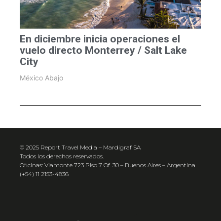
En diciembre inicia operaciones el
vuelo directo Monterrey / Salt Lake
City
México Abajo
© 2025 Report Travel Media – Mardigraf SA
Todos los derechos reservados.
Oficinas: Viamonte 723 Piso 7 Of. 30 – Buenos Aires – Argentina
(+54) 11 2153-4836