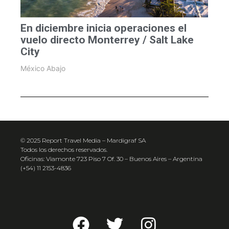
En diciembre inicia operaciones el
vuelo directo Monterrey / Salt Lake
City
México Abajo
© 2025 Report Travel Media – Mardigraf SA
Todos los derechos reservados.
Oficinas: Viamonte 723 Piso 7 Of. 30 – Buenos Aires – Argentina
(+54) 11 2153-4836