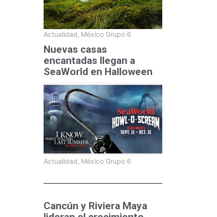
Actualidad
,
México Grupo 6
Nuevas casas
encantadas llegan a
SeaWorld en Halloween
Actualidad
,
México Grupo 6
Cancún y Riviera Maya