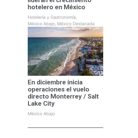
lideran el crecimiento
hotelero en México
Hotelería y Gastronomía
,
México Abajo
,
México Destacada
En diciembre inicia
operaciones el vuelo
directo Monterrey / Salt
Lake City
México Abajo