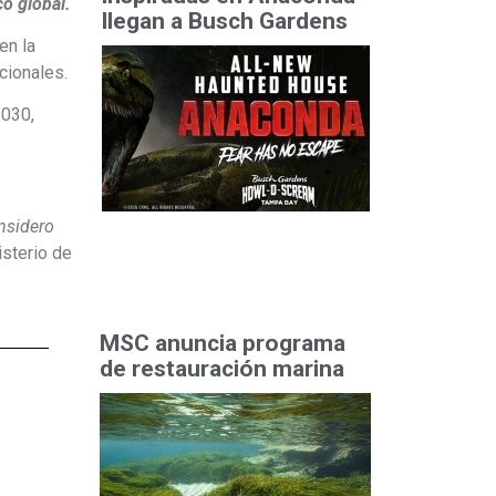
co global.
llegan a Busch Gardens
en la
acionales.
2030,
nsidero
isterio de
MSC anuncia programa
de restauración marina