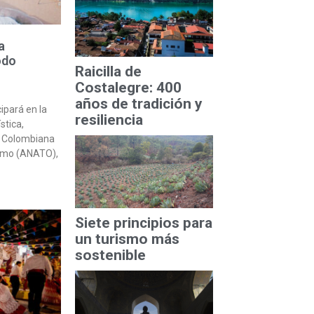
a
odo
Raicilla de
Costalegre: 400
años de tradición y
ipará en la
resiliencia
stica,
n Colombiana
ismo (ANATO),
Siete principios para
un turismo más
sostenible