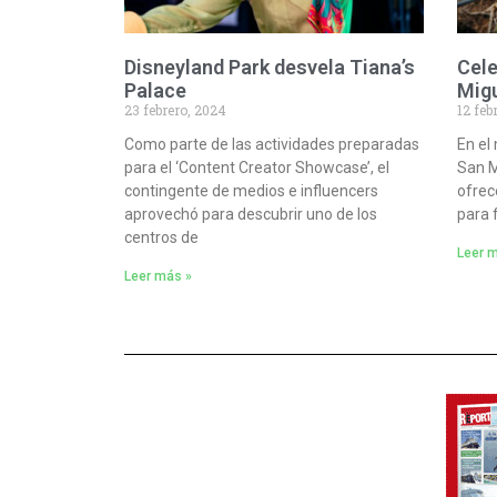
Disneyland Park desvela Tiana’s
Cele
Palace
Migu
23 febrero, 2024
12 feb
Como parte de las actividades preparadas
En el
para el ‘Content Creator Showcase’, el
San M
contingente de medios e influencers
ofrec
aprovechó para descubrir uno de los
para 
centros de
Leer 
Leer más »