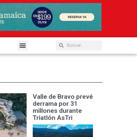
elería y Gastronomía
Valle de Bravo prevé
derrama por 31
millones durante
Triatlón AsTri