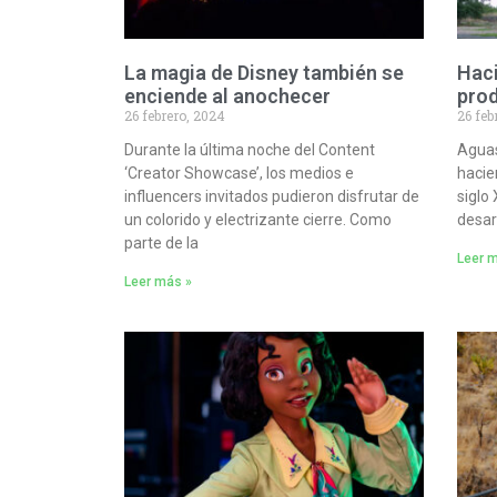
La magia de Disney también se
Haci
enciende al anochecer
prod
26 febrero, 2024
26 feb
Durante la última noche del Content
Aguas
‘Creator Showcase’, los medios e
hacie
influencers invitados pudieron disfrutar de
siglo
un colorido y electrizante cierre. Como
desar
parte de la
Leer 
Leer más »