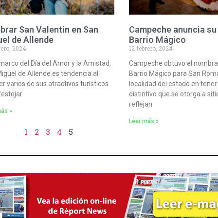
brar San Valentín en San
Campeche anuncia su 
el de Allende
Barrio Mágico
rero, 2024
12 febrero, 2024
 marco del Día del Amor y la Amistad,
Campeche obtuvo el nombra
iguel de Allende es tendencia al
Barrio Mágico para San Rom
er varios de sus atractivos turísticos
localidad del estado en tener
festejar
distintivo que se otorga a sit
reflejan
más »
Leer más »
1
2
3
4
5