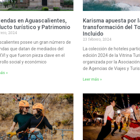
endas en Aguascalientes,
Karisma apuesta por l
ucto turístico y Patrimonio
transformación del T
rero, 2024
Incluido
23 febrero, 2024
calientes posee un gran número de
ndas que datan de mediados del
La colección de hoteles partic
 XVI y que fueron pieza clave en el
edición 2024 de la Vitrina Turí
rollo social y económico
organizada por la Asociació
de Agencias de Viajes y Tur
más »
Leer más »