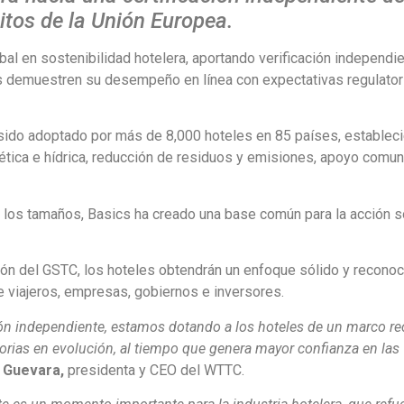
sitos de la Unión Europea.
al en sostenibilidad hotelera, aportando verificación independie
les demuestren su desempeño en línea con expectativas regulator
sido adoptado por más de 8,000 hoteles en 85 países, establec
ética e hídrica, reducción de residuos y emisiones, apoyo comuni
 los tamaños, Basics ha creado una base común para la acción s
ación del GSTC, los hoteles obtendrán un enfoque sólido y recono
e viajeros, empresas, gobiernos e inversores.
ación independiente, estamos dotando a los hoteles de un marco r
atorias en evolución, al tiempo que genera mayor confianza en las
a Guevara,
presidenta y CEO del WTTC.