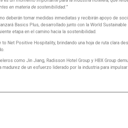
ste es un momento importante para la industria hotelera, que refue
ntes en materia de sostenibilidad.”
s no deberán tomar medidas inmediatas y recibirán apoyo de so
lanzará Basics Plus, desarrollado junto con la World Sustainable
uiente etapa en el camino hacia la sostenibilidad.
o Net Positive Hospitality, brindando una hoja de ruta clara de
do.
teleros como Jin Jiang, Radisson Hotel Group y HBX Group demu
 la madurez de un esfuerzo liderado por la industria para impulsar