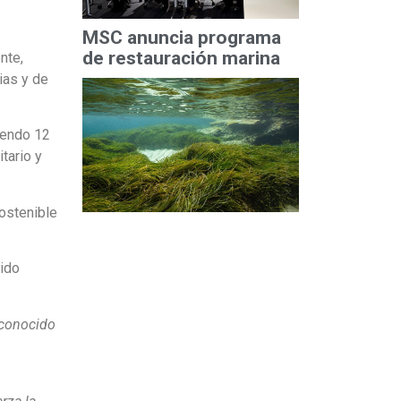
MSC anuncia programa
de restauración marina
nte,
ias y de
iendo 12
tario y
ostenible
cido
econocido