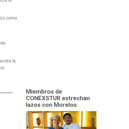
rza la
cios como
sde
estra la
 el
Miembros de
CONEXSTUR estrechan
lazos con Morelos