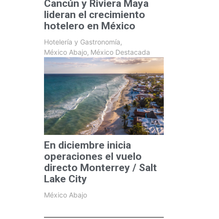
Cancún y Riviera Maya
lideran el crecimiento
hotelero en México
Hotelería y Gastronomía
,
México Abajo
,
México Destacada
En diciembre inicia
operaciones el vuelo
directo Monterrey / Salt
Lake City
México Abajo