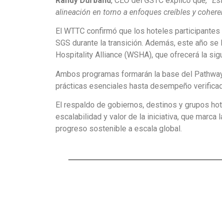
Randy Durband
, CEO del GSTC explicó que
, “E
alineación en torno a enfoques creíbles y cohere
El WTTC confirmó que los hoteles participante
SGS durante la transición. Además, este año se 
Hospitality Alliance (WSHA), que ofrecerá la sig
Ambos programas formarán la base del Pathway t
prácticas esenciales hasta desempeño verifica
El respaldo de gobiernos, destinos y grupos ho
escalabilidad y valor de la iniciativa, que marca
progreso sostenible a escala global.