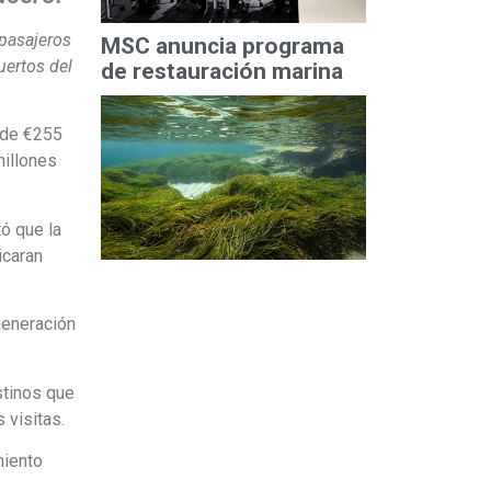
 pasajeros
MSC anuncia programa
uertos del
de restauración marina
 de €255
millones
ó que la
icaran
 generación
stinos que
 visitas.
miento