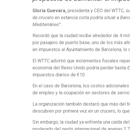
Gloria Guevara,
presidenta y CEO del WTTC, s
de crucero en estancia corta podría situar a Bar
Mediterráneo”.
Recordó que la ciudad recibe alrededor de 4 mi
por pasajero de puerto base, uno de los más alto
en impuestos al Ayuntamiento de Barcelona, lo q
El WTTC advirtió que incrementos fiscales repen
economía del Reino Unido podría perder hasta £1
impuestos diarios de €10.
En el caso de Barcelona, los costos adicionales 
de empleo y la ocupación en sectores de servic
La organización también destacó que más del 60
descubren por primera vez en un crucero, lo que
Sin embargo, la ciudad ya enfrenta una caída de
moderado del gasto internacional de apenas 2.7