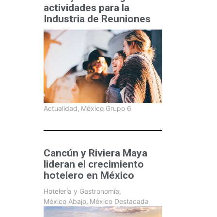
actividades para la
Industria de Reuniones
Actualidad
,
México Grupo 6
Cancún y Riviera Maya
lideran el crecimiento
hotelero en México
Hotelería y Gastronomía
,
México Abajo
,
México Destacada