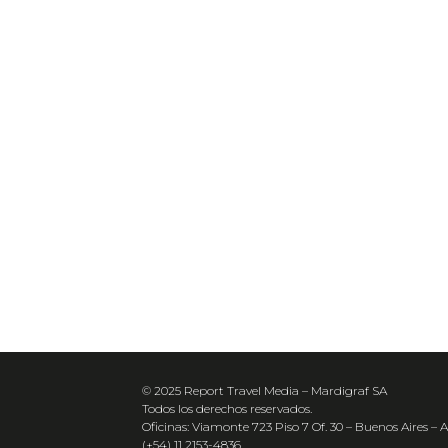
© 2025 Report Travel Media – Mardigraf SA
Todos los derechos reservados.
Oficinas: Viamonte 723 Piso 7 Of. 30 – Buenos Aires – 
(+54) 11 2153-4836