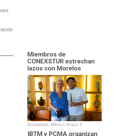
iones
icación
Miembros de
CONEXSTUR estrechan
lazos con Morelos
Actualidad
,
México Grupo 6
IBTM y PCMA organizan