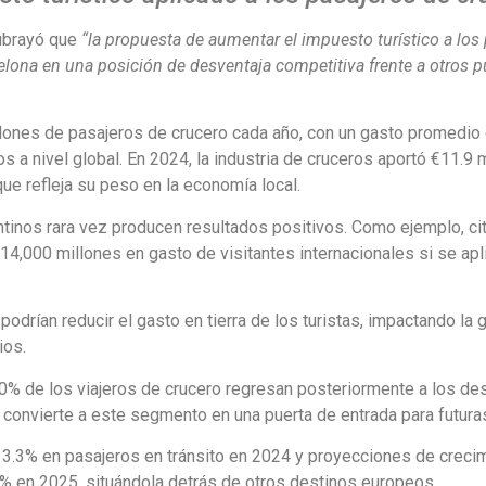
ubrayó que
“la propuesta de aumentar el impuesto turístico a los
celona en una posición de desventaja competitiva frente a otros p
llones de pasajeros de crucero cada año, con un gasto promedio
s a nivel global. En 2024, la industria de cruceros aportó €11.9 
ue refleja su peso en la economía local.
tinos rara vez producen resultados positivos. Como ejemplo, cit
4,000 millones en gasto de visitantes internacionales si se apl
podrían reducir el gasto en tierra de los turistas, impactando la
ios.
% de los viajeros de crucero regresan posteriormente a los de
 convierte a este segmento en una puerta de entrada para futuras
l 3.3% en pasajeros en tránsito en 2024 y proyecciones de creci
% en 2025, situándola detrás de otros destinos europeos.