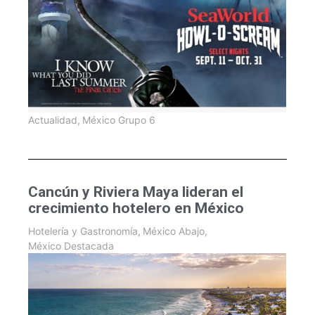
Actualidad
,
México Grupo 6
Cancún y Riviera Maya lideran el
crecimiento hotelero en México
Hotelería y Gastronomía
,
México Abajo
,
México Destacada