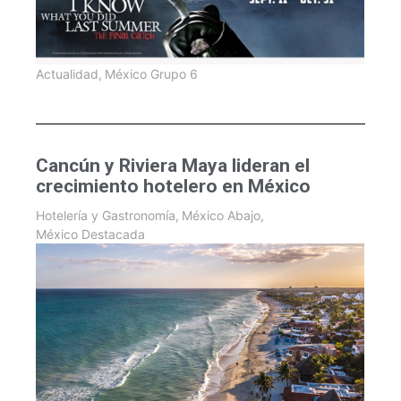
Actualidad
,
México Grupo 6
Cancún y Riviera Maya lideran el
crecimiento hotelero en México
Hotelería y Gastronomía
,
México Abajo
,
México Destacada