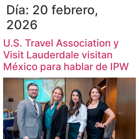
Día:
20 febrero,
2026
U.S. Travel Association y
Visit Lauderdale visitan
México para hablar de IPW