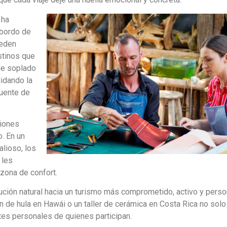
 ha
 bordo de
ueden
stinos que
de soplado
lidando la
fuente de
ciones
. En un
lioso, los
 les
 zona de confort.
lución natural hacia un turismo más comprometido, activo y perso
n de hula en Hawái o un taller de cerámica en Costa Rica no solo
ntes personales de quienes participan.