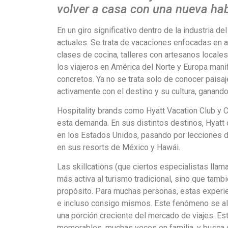
volver a casa con una nueva hab
En un giro significativo dentro de la industria d
actuales. Se trata de vacaciones enfocadas en a
clases de cocina, talleres con artesanos locales
los viajeros en América del Norte y Europa manif
concretos. Ya no se trata solo de conocer paisaje
activamente con el destino y su cultura, ganan
Hospitality brands como Hyatt Vacation Club y 
esta demanda. En sus distintos destinos, Hyatt o
en los Estados Unidos, pasando por lecciones de
en sus resorts de México y Hawái.
Las skillcations (que ciertos especialistas llam
más activa al turismo tradicional, sino que ta
propósito. Para muchas personas, estas experienc
e incluso consigo mismos. Este fenómeno se ali
una porción creciente del mercado de viajes. Est
memorables, muchas veces en familia, y busca q