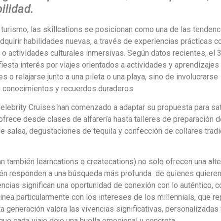
ilidad.
el turismo, las skillcations se posicionan como una de las tendenc
dquirir habilidades nuevas, a través de experiencias prácticas 
 o actividades culturales inmersivas. Según datos recientes, el 
iesta interés por viajes orientados a actividades y aprendizajes
s o relajarse junto a una pileta o una playa, sino de involucrarse
do conocimientos y recuerdos duraderos.
Celebrity Cruises han comenzado a adaptar su propuesta para sa
frece desde clases de alfarería hasta talleres de preparación de
 salsa, degustaciones de tequila y confección de collares tradi
an también learncations o createcations) no solo ofrecen una alte
mbién responden a una búsqueda más profunda de quienes quieren 
ias significan una oportunidad de conexión con lo auténtico, con
nea particularmente con los intereses de los millennials, que r
a generación valora las vivencias significativas, personalizadas
ue cada viaje deje una huella emocional y concreta.