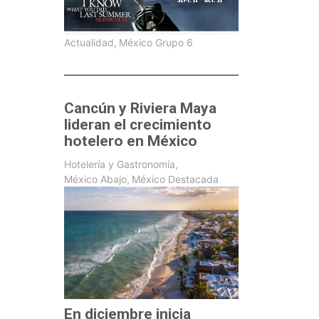
Actualidad
,
México Grupo 6
Cancún y Riviera Maya
lideran el crecimiento
hotelero en México
Hotelería y Gastronomía
,
México Abajo
,
México Destacada
En diciembre inicia