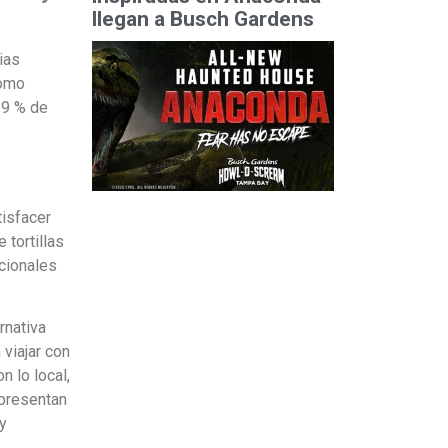
llegan a Busch Gardens
ias
como
39 % de
tisfacer
 tortillas
cionales
rnativa
viajar con
 lo local,
epresentan
 y