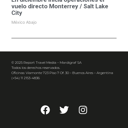
vuelo directo Monterrey / Salt Lake
City
México Abajo
© 2025 Report Travel Media – Mardigraf SA
Todos los derechos reservados.
Oficinas: Viamonte 723 Piso 7 Of. 30 – Buenos Aires – Argentina
(+54) 11 2153-4836