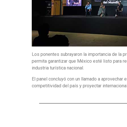
Los ponentes subrayaron la importancia de la pr
permita garantizar que México esté listo para re
industria turística nacional.
El panel concluyó con un llamado a aprovechar e
competitividad del país y proyectar internacional