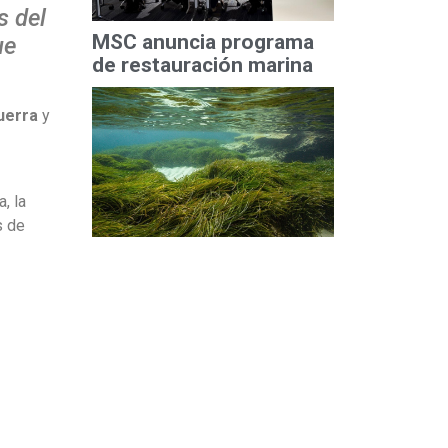
s del
MSC anuncia programa
ue
de restauración marina
uerra
y
, la
s de