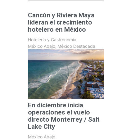
Cancún y Riviera Maya
lideran el crecimiento
hotelero en México
Hotelería y Gastronomía
,
México Abajo
,
México Destacada
En diciembre inicia
operaciones el vuelo
directo Monterrey / Salt
Lake City
México Abajo