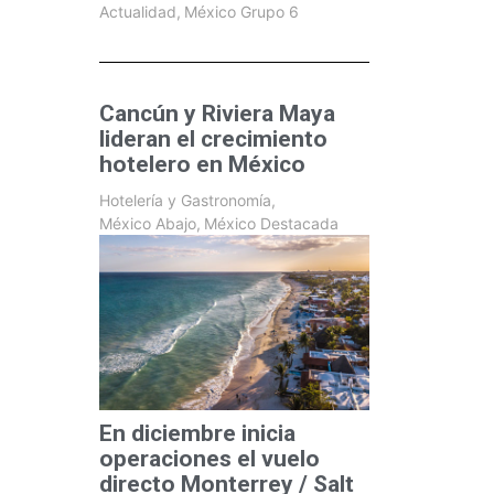
Actualidad
,
México Grupo 6
Cancún y Riviera Maya
lideran el crecimiento
hotelero en México
Hotelería y Gastronomía
,
México Abajo
,
México Destacada
En diciembre inicia
operaciones el vuelo
directo Monterrey / Salt