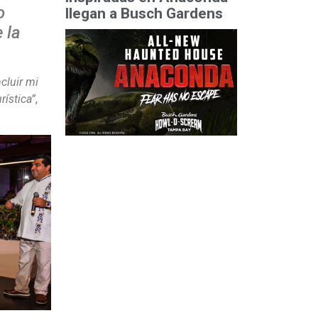
o
llegan a Busch Gardens
 la
cluir mi
rística”
,