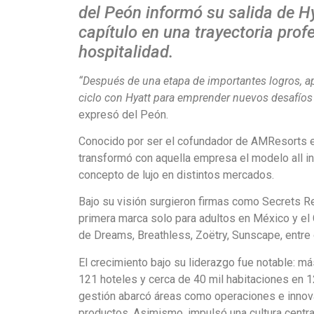
del Peón informó su salida de H
capítulo en una trayectoria prof
hospitalidad.
“Después de una etapa de importantes logros, ap
ciclo con Hyatt para emprender nuevos desafíos 
expresó del Peón.
Conocido por ser el cofundador de AMResorts 
transformó con aquella empresa el modelo all in
concepto de lujo en distintos mercados.
Bajo su visión surgieron firmas como Secrets R
primera marca solo para adultos en México y el
de Dreams, Breathless, Zoëtry, Sunscape, entre 
El crecimiento bajo su liderazgo fue notable: m
121 hoteles y cerca de 40 mil habitaciones en 1
gestión abarcó áreas como operaciones e innov
productos. Asimismo, impulsó una cultura centra