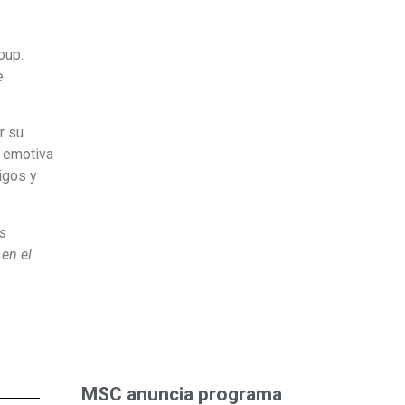
oup.
e
r su
a emotiva
igos y
as
en el
MSC anuncia programa