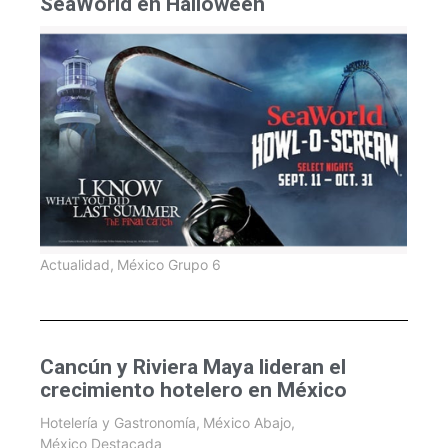
SeaWorld en Halloween
Actualidad
,
México Grupo 6
Cancún y Riviera Maya lideran el
crecimiento hotelero en México
Hotelería y Gastronomía
,
México Abajo
,
México Destacada