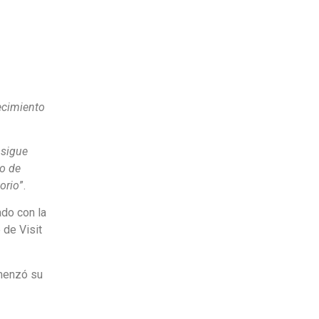
recimiento
 sigue
do de
orio
”.
do con la
 de Visit
omenzó su