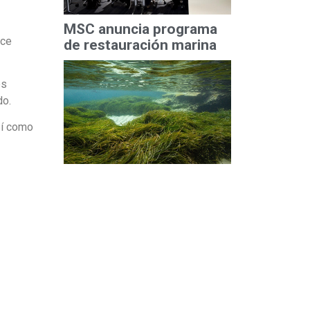
MSC anuncia programa
nce
de restauración marina
es
do.
sí como