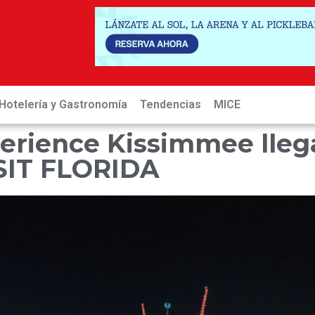
Hotelería y Gastronomía
Tendencias
MICE
Hot
perience Kissimmee lleg
ISIT FLORIDA