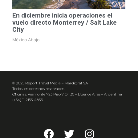
En diciembre inicia operaciones el
vuelo directo Monterrey / Salt Lake
City
México Abajo
© 2025 Report Travel Media – Mardigraf SA
Todos los derechos reservados.
Oficinas: Viamonte 723 Piso 7 Of. 30 – Buenos Aires – Argentina
(+54) 11 2153-4836