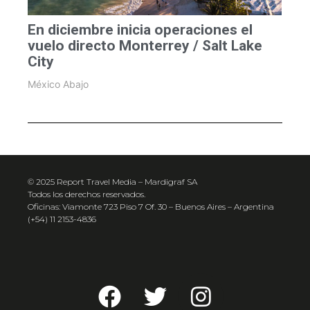
En diciembre inicia operaciones el
vuelo directo Monterrey / Salt Lake
City
México Abajo
© 2025 Report Travel Media – Mardigraf SA
Todos los derechos reservados.
Oficinas: Viamonte 723 Piso 7 Of. 30 – Buenos Aires – Argentina
(+54) 11 2153-4836