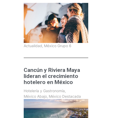
Actualidad
,
México Grupo 6
Cancún y Riviera Maya
lideran el crecimiento
hotelero en México
Hotelería y Gastronomía
,
México Abajo
,
México Destacada