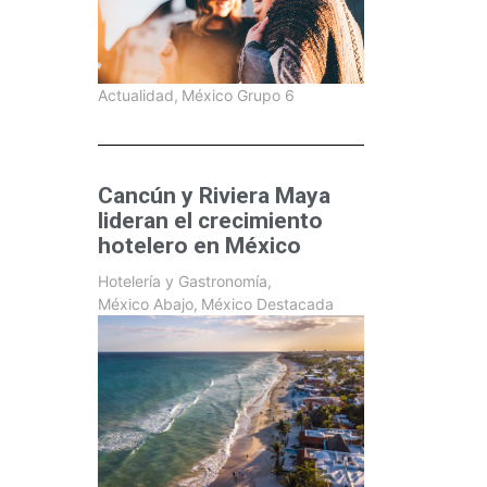
Actualidad
,
México Grupo 6
Cancún y Riviera Maya
lideran el crecimiento
hotelero en México
Hotelería y Gastronomía
,
México Abajo
,
México Destacada