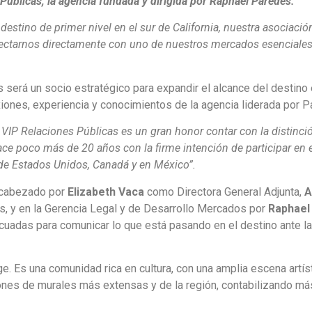
Públicas, la agencia fundada y dirigida por Raphael Paredes.
stino de primer nivel en el sur de California, nuestra asociació
ectarnos directamente con uno de nuestros mercados esenciales
 será un socio estratégico para expandir el alcance del destino 
iones, experiencia y conocimientos de la agencia liderada por P
 VIP Relaciones Públicas es un gran honor contar con la distinci
e poco más de 20 años con la firme intención de participar en e
s de Estados Unidos, Canadá y en México”.
ncabezado por
Elizabeth Vaca
como Directora General Adjunta,
A
s, y en la Gerencia Legal y de Desarrollo Mercados por
Raphael
ecuadas para comunicar lo que está pasando en el destino ante la
. Es una comunidad rica en cultura, con una amplia escena artís
iones de murales más extensas y de la región, contabilizando m