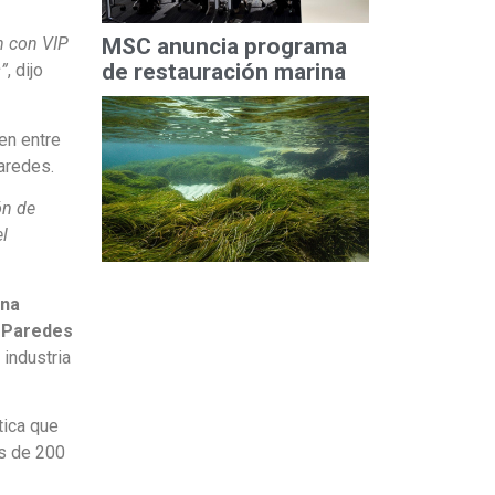
MSC anuncia programa
n con VIP
de restauración marina
”
, dijo
en entre
aredes.
ón de
l
na
 Paredes
 industria
tica que
ás de 200