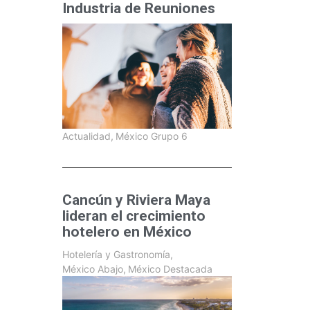
Industria de Reuniones
Actualidad
,
México Grupo 6
Cancún y Riviera Maya
lideran el crecimiento
hotelero en México
Hotelería y Gastronomía
,
México Abajo
,
México Destacada