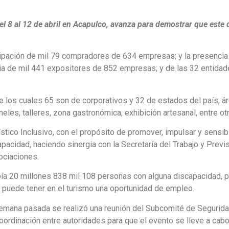
el 8 al 12 de abril en Acapulco, avanza para demostrar que este 
ticipación de mil 79 compradores de 634 empresas; y la presencia
ia de mil 441 expositores de 852 empresas; y de las 32 entida
e los cuales 65 son de corporativos y 32 de estados del país, á
eles, talleres, zona gastronómica, exhibición artesanal, entre ot
stico Inclusivo, con el propósito de promover, impulsar y sensibi
pacidad, haciendo sinergia con la Secretaría del Trabajo y Previ
ociaciones.
bía 20 millones 838 mil 108 personas con alguna discapacidad, p
e puede tener en el turismo una oportunidad de empleo.
semana pasada se realizó una reunión del Subcomité de Seguridad
ordinación entre autoridades para que el evento se lleve a cab