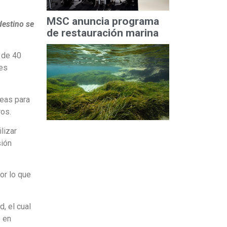
MSC anuncia programa
destino se
de restauración marina
 de 40
des
reas para
ros.
lizar
sión
or lo que
, el cual
o en