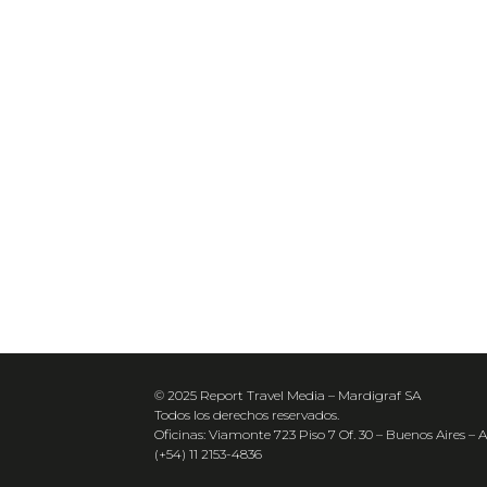
© 2025 Report Travel Media – Mardigraf SA
Todos los derechos reservados.
Oficinas: Viamonte 723 Piso 7 Of. 30 – Buenos Aires – 
(+54) 11 2153-4836