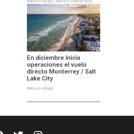
México Abajo
,
México Destacada
En diciembre inicia
operaciones el vuelo
directo Monterrey / Salt
Lake City
México Abajo