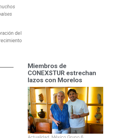
 muchos
países
bración del
crecimiento
Miembros de
CONEXSTUR estrechan
lazos con Morelos
Actualidad
,
México Grupo 6