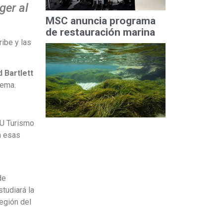
ger al
MSC anuncia programa
de restauración marina
ibe y las
 Bartlett
tema.
NU Turismo
n esas
de
tudiará la
egión del