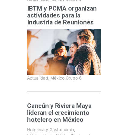
IBTM y PCMA organizan
actividades para la
Industria de Reuniones
Actualidad
,
México Grupo 6
Cancún y Riviera Maya
lideran el crecimiento
hotelero en México
Hotelería y Gastronomía
,