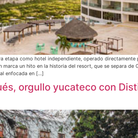
eva etapa como hotel independiente, operado directamente 
 marca un hito en la historia del resort, que se separa d
al enfocada en […]
s, orgullo yucateco con Dist