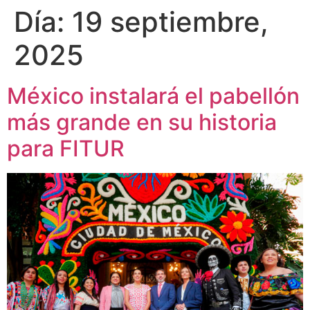
Día:
19 septiembre,
2025
México instalará el pabellón
más grande en su historia
para FITUR